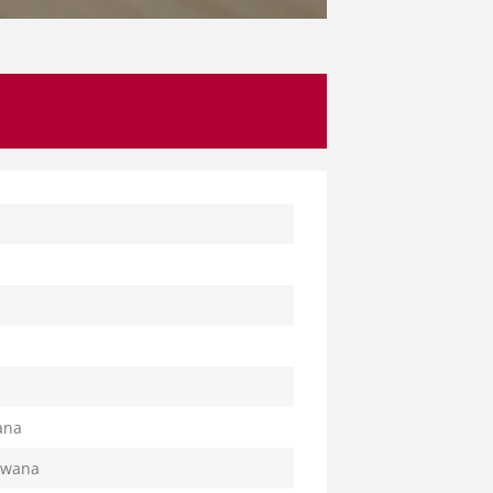
ana
zowana