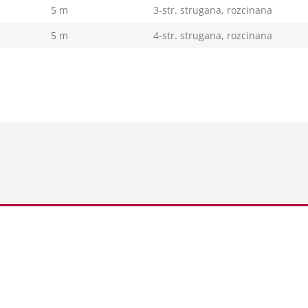
5 m
3-str. strugana, rozcinana
5 m
4-str. strugana, rozcinana
Dane kontaktowe
Da