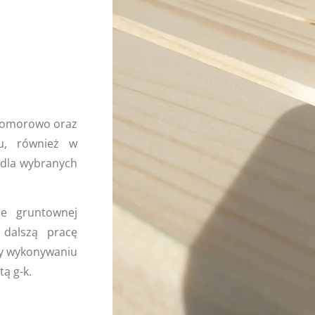
 komorowo oraz
tu, również w
 dla wybranych
ce gruntownej
 dalszą pracę
zy wykonywaniu
ą g-k.