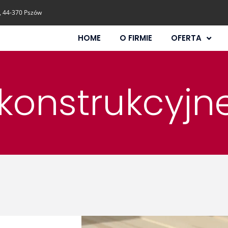
, 44-370 Pszów
HOME
O FIRMIE
OFERTA
 konstrukcyjn