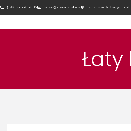
(+48) 32 720 28 19
biuro@abies-polska.pl
ul. Romualda Traugutta 97
Łaty