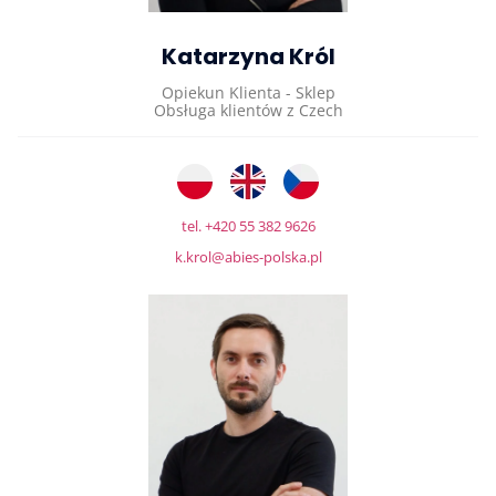
Katarzyna Król
Opiekun Klienta - Sklep
Obsługa klientów z Czech
tel. +420 55 382 9626
k.krol@abies-polska.pl