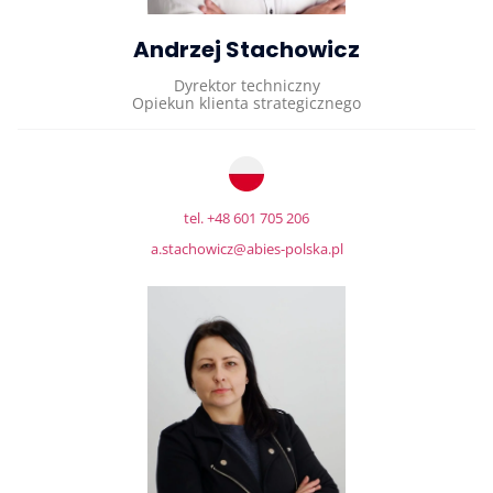
Andrzej Stachowicz
Dyrektor techniczny
Opiekun klienta strategicznego
tel. +48 601 705 206
a.stachowicz@abies-polska.pl