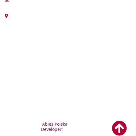
biuro@abies-polska.pl
ul. Romualda Traugutta 97
44-370 Pszów
Dane Firmy
Abies Polska sp. z o. o.
44-370 Pszów, ul. Romualda Traugutta 97
NIP:
6472572008
KRS:
0000569516
Numery kont bankowych:
PLN: 51 1050 1403 1000 0090 3064 7508
EUR: PL 29 1050 1403 1000 0090 3064 7516
© 2021
Abies Polska
All Rights Reserved.
Developer:
projektujesie.pl