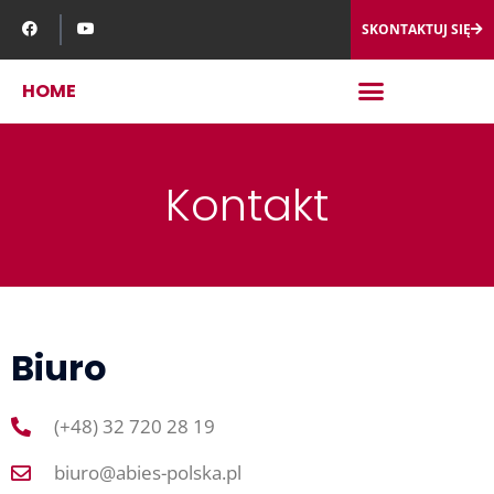
SKONTAKTUJ SIĘ
HOME
Kontakt
Biuro
(+48) 32 720 28 19
biuro@abies-polska.pl