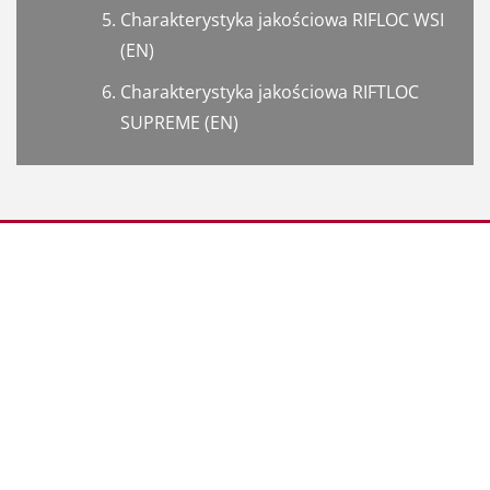
Charakterystyka jakościowa RIFLOC WSI
(EN)
Charakterystyka jakościowa RIFTLOC
SUPREME (EN)
Współpraca
Partnerzy
Kariera
Polityka Prywatności
Warunki dostawy