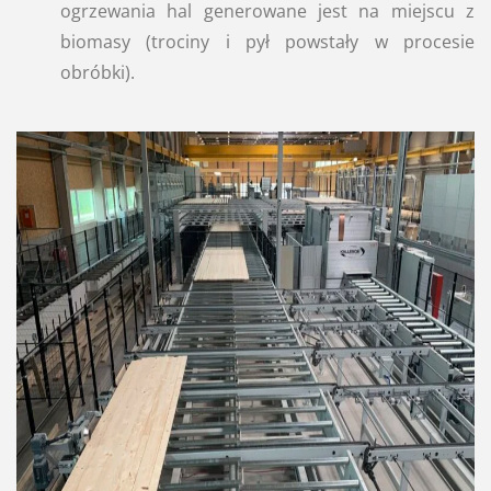
ogrzewania hal generowane jest na miejscu z
biomasy (trociny i pył powstały w procesie
obróbki).