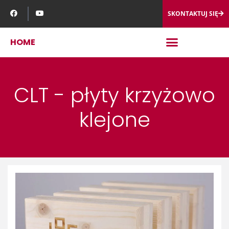
SKONTAKTUJ SIĘ
HOME
CLT - płyty krzyżowo
klejone