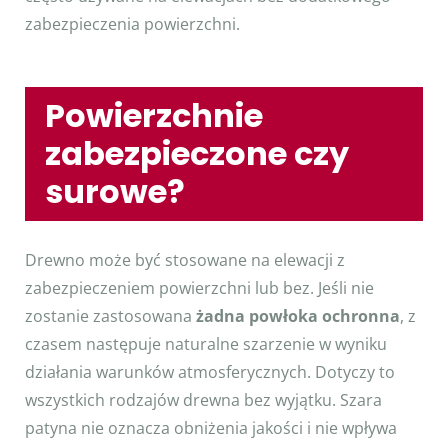
zabezpieczenia powierzchni.
Powierzchnie
zabezpieczone czy
surowe?
Drewno może być stosowane na elewacji z
zabezpieczeniem powierzchni lub bez. Jeśli nie
zostanie zastosowana
żadna powłoka ochronna
, z
czasem następuje naturalne szarzenie w wyniku
działania warunków atmosferycznych. Dotyczy to
wszystkich rodzajów drewna bez wyjątku. Szara
patyna nie oznacza obniżenia jakości i nie wpływa