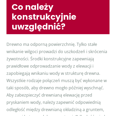
Co należy
konstrukcyjnie
uwzględnić?
Drewno ma odporną powierzchnię. Tylko stałe
wnikanie wilgoci prowadzi do uszkodzeń i skrócenia
żywotności. Środki konstrukcyjne zapewniają
prawidłowe odprowadzanie wody z elewacji i
zapobiegają wnikaniu wody w strukturę drewna.
Wszystkie rodzaje połączeń muszą być wykonane w
taki sposób, aby drewno mogło później wyschnąć.
Aby zabezpieczyć drewnianą elewację przed
pryskaniem wody, należy zapewnić odpowiednią
odległość między drewnianą okładziną a gruntem,