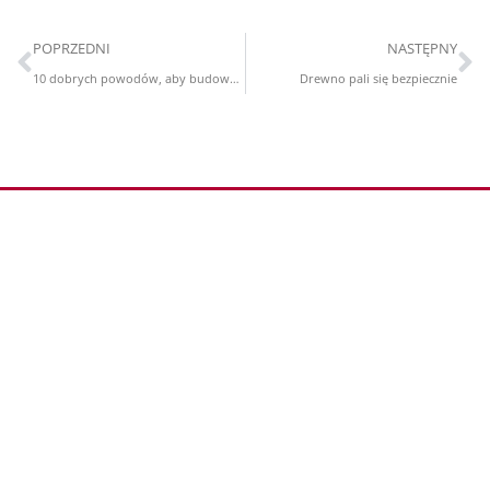
POPRZEDNI
NASTĘPNY
10 dobrych powodów, aby budować z drewna
Drewno pali się bezpiecznie
Współpraca
Partnerzy
Kariera
Polityka Prywatności
Warunki dostawy
Informacje