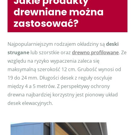
Jakie produkty
drewniane można
zastosować?
Najpopularniejszym rodzajem okładziny są
deski
strugane
lub szorstkie oraz
drewno profilowane
. Ze
względu na ryzyko wypaczenia zaleca się
maksymalną szerokość 12 cm. Grubość wynosi od
19 do 24 mm. Długości desek z reguły oscyluje
między 4 a 5 metrów. Z perspektywy ochrony
drewna najbardziej korzystny jest pionowy układ
desek elewacyjnych.