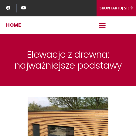
SKONTAKTUJ SIĘ
HOME
Elewacje z drewna:
najważniejsze podstawy