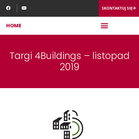
SKONTAKTUJ SIĘ
HOME
Targi 4Buildings – listopad
2019