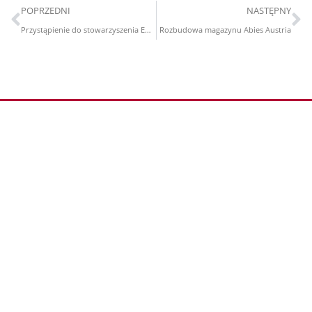
POPRZEDNI
NASTĘPNY
Przystąpienie do stowarzyszenia EDG
Rozbudowa magazynu Abies Austria
Współpraca
Partnerzy
Kariera
Polityka Prywatności
Warunki dostawy
Informacje