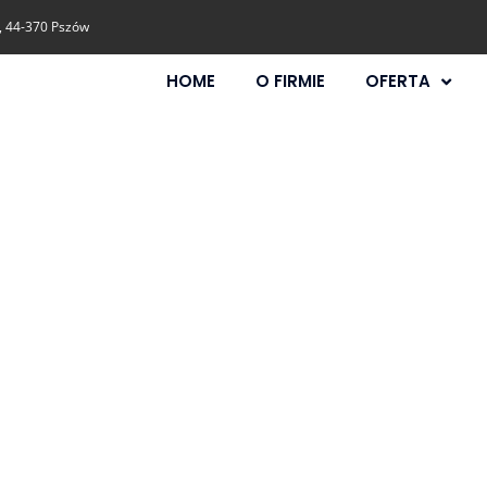
, 44-370 Pszów
HOME
O FIRMIE
OFERTA
Blog