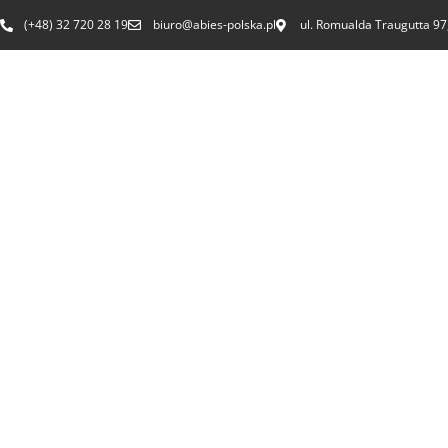
(+48) 32 720 28 19
biuro@abies-polska.pl
ul. Romualda Traugutta 97